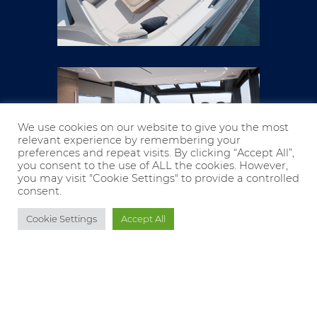
We use cookies on our website to give you the most
relevant experience by remembering your
preferences and repeat visits. By clicking “Accept All”,
you consent to the use of ALL the cookies. However,
you may visit "Cookie Settings" to provide a controlled
consent.
Cookie Settings
Accept All